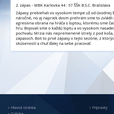
2. zápas - MBK Karlovka 44 : 57 ŠŠK B.S.C. Bratislava
Zápasy prebiehali vo vysokom tempe už od úvodnej štv
náročné, no aj napriek dvom prehrám sme to zvládli d
agresívna obrana na hráča s loptou, ktorému sme čas
hru. Bojovali sme o každú loptu a vo vysokom nasadení,
pochvalu. Mrzia nás nepremenené strely z pod koša,
zápasoch. Boli to prvé zápasy v tejto sezóne, z ktorýc
skúseností a chuť ďalej na sebe pracovať.
Hlavná stránka
Prípravky
O klube