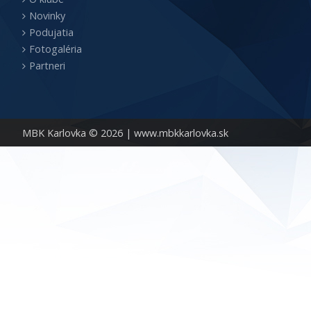
Novinky
Podujatia
Fotogaléria
Partneri
MBK Karlovka © 2026 |
www.mbkkarlovka.sk