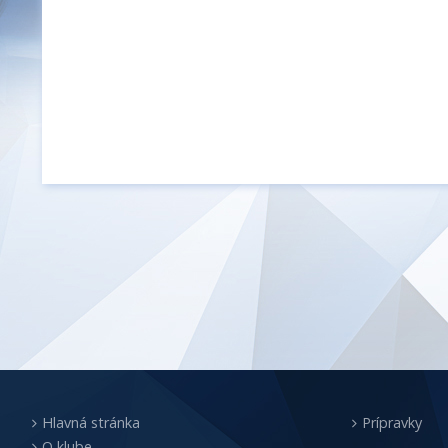
Hlavná stránka
Prípravky
O klube