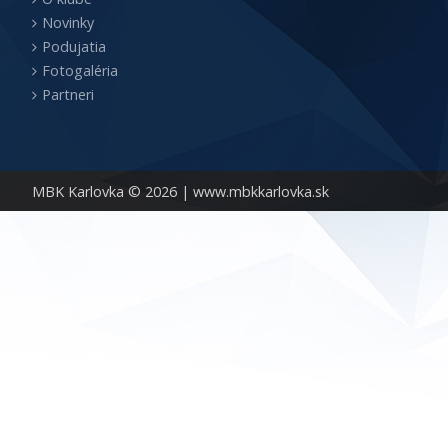
Novinky
Podujatia
Fotogaléria
Partneri
MBK Karlovka © 2026 |
www.mbkkarlovka.sk