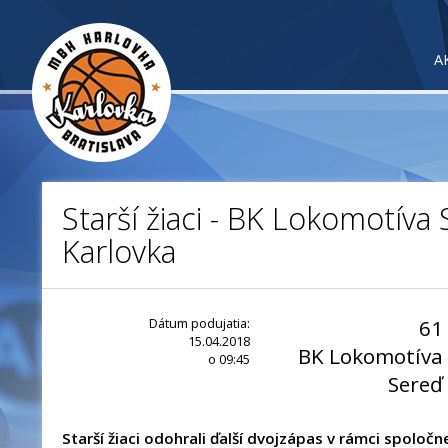
A
Starší žiaci - BK Lokomotíva
Karlovka
Dátum podujatia:
61
15.04.2018
BK Lokomotíva
o 09:45
Sereď
Starší žiaci odohrali ďalší dvojzápas v rámci spoločnej