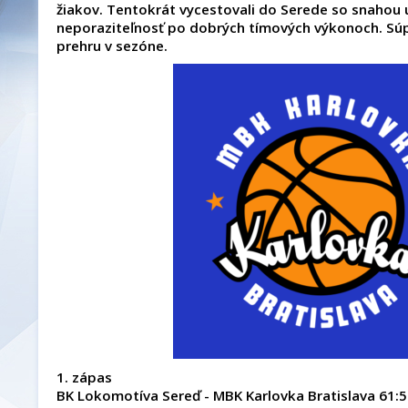
žiakov. Tentokrát vycestovali do Serede so snahou u
neporaziteľnosť po dobrých tímových výkonoch. Súpe
prehru v sezóne.
1. zápas
BK Lokomotíva Sereď - MBK Karlovka Bratislava 61: