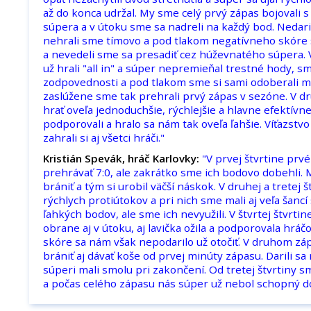
až do konca udržal. My sme celý prvý zápas bojovali 
súpera a v útoku sme sa nadreli na každý bod. Nedari
nehrali sme tímovo a pod tlakom negatívneho skóre s
a nevedeli sme sa presadiť cez húževnatého súpera.
už hrali "all in" a súper nepremieňal trestné hody, s
zodpovednosti a pod tlakom sme si sami odoberali m
zaslúžene sme tak prehrali prvý zápas v sezóne. V d
hrať oveľa jednoduchšie, rýchlejšie a hlavne efektívne
podporovali a hralo sa nám tak oveľa ľahšie. Víťazstvo
zahrali si aj všetci hráči."
Kristián Spevák, hráč Karlovky:
"V prvej štvrtine prv
prehrávať 7:0, ale zakrátko sme ich bodovo dobehli. 
brániť a tým si urobil väčší náskok. V druhej a tretej 
rýchlych protiútokov a pri nich sme mali aj veľa šancí 
ľahkých bodov, ale sme ich nevyužili. V štvrtej štvrtine
obrane aj v útoku, aj lavička ožila a podporovala hrá
skóre sa nám však nepodarilo už otočiť. V druhom záp
brániť aj dávať koše od prvej minúty zápasu. Darili sa
súperi mali smolu pri zakončení. Od tretej štvrtiny
a počas celého zápasu nás súper už nebol schopný d