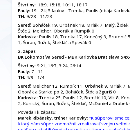
Štvrtiny:
18:9, 15:18, 10:11, 18:17
Fauly:
19 - 24; 5 faulov - Trenka, Paulis (obaja Karlovk
TH:
9/28 - 11/23
Sereď:
Boháček 19, Urbánek 18, Mrlák 7, Malý, Židek 
Štóc 2, Melicher, Oborák a Rumpík 0
Karlovka:
Paulis 18, Trenka 17, Konečný 9, Brutenič 5,
1, Šuran, Ružek, Štekláč a Spevák 0
2. zápas
BK Lokomotíva Sereď - MBK Karlovka Bratislava 54:
Štvrtiny:
9:21, 16:7, 3:24, 26:14
Fauly:
7 - 11
TH:
4/9 - 1/4
Sereď:
Melicher 12, Rumpík 11, Urbánek 9, Mrlák 7, M
Oborák a Starko po 2, Boháček, Štóc a Zguriš 0
Karlovka:
Trenka 25, Paulis 12, Brenčič 10, Vlk 8, Ko
2, Kunický, Šuran, Ružek, Štekláč, McDaniel a Drábek 
Povedali k zápasu:
Marek Ribánsky, tréner Karlovky:
"K súperovi sme ce
ktorý nám súper znemožnil zrealizovať svojou veľm
opäť nezachytili úvod stretnutia a súper sa ujal rýchl