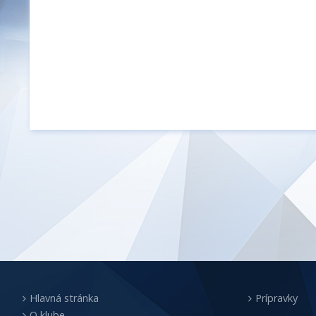
Hlavná stránka
Prípravky
O klube