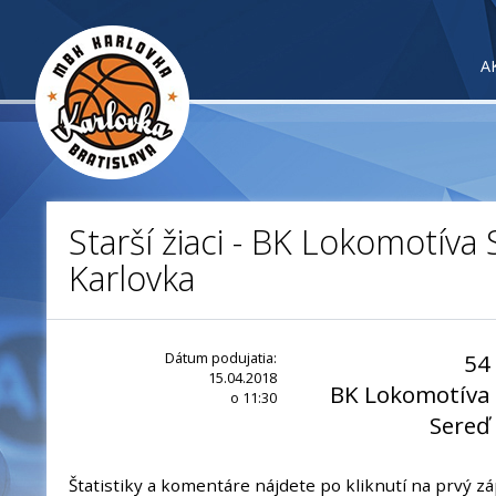
A
Starší žiaci - BK Lokomotíva
Karlovka
Dátum podujatia:
54
15.04.2018
BK Lokomotíva
o 11:30
Sereď
Štatistiky a komentáre nájdete po kliknutí na prvý zá