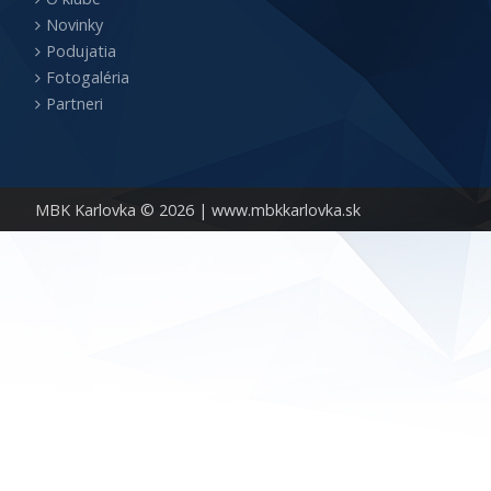
Novinky
Podujatia
Fotogaléria
Partneri
MBK Karlovka © 2026 |
www.mbkkarlovka.sk