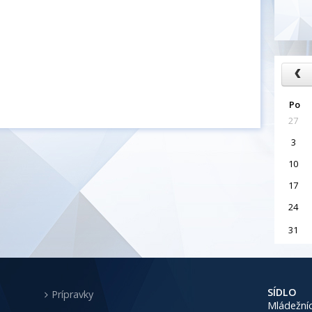
Po
27
3
10
17
24
31
SÍDLO
Prípravky
Mládežníc