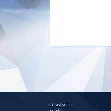
Hlavná stránka
O klube