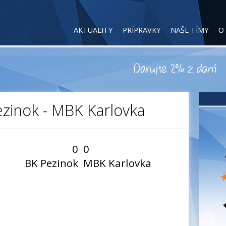
AKTUALITY
PRÍPRAVKY
NAŠE TÍMY
O
Pezinok - MBK Karlovka
0
0
BK Pezinok
MBK Karlovka