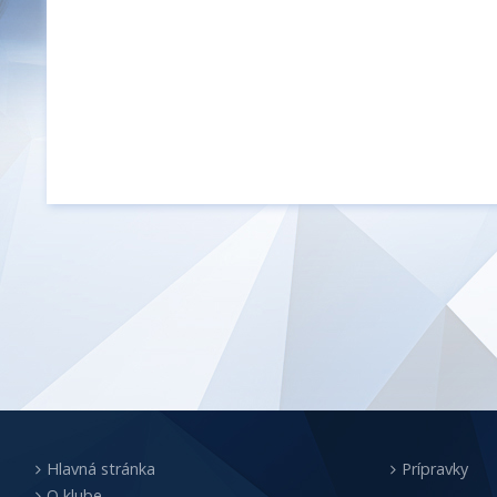
Hlavná stránka
Prípravky
O klube