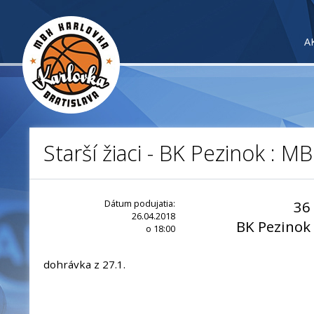
A
Starší žiaci - BK Pezinok : M
Dátum podujatia:
36
26.04.2018
BK Pezinok
o 18:00
dohrávka z 27.1.