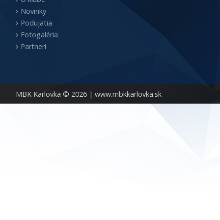
Novinky
Podujatia
Fotogaléria
Partneri
MBK Karlovka © 2026 |
www.mbkkarlovka.sk