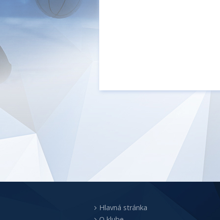
Hlavná stránka
O klube