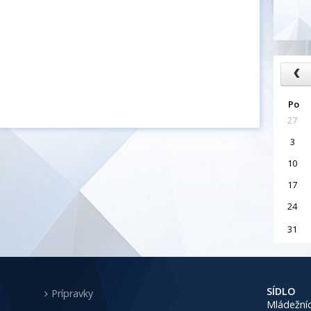
Po
27
3
10
17
24
31
SÍDLO
Prípravky
Mládežníc