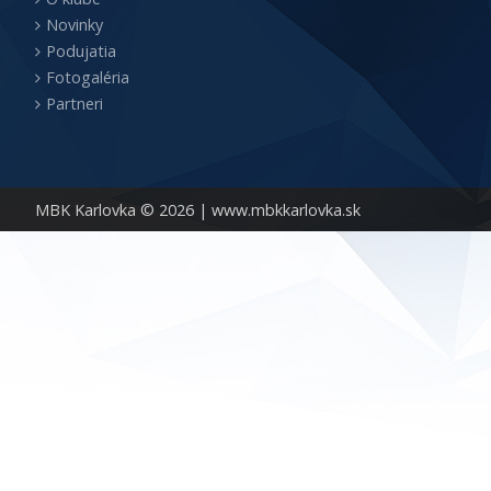
Novinky
Podujatia
Fotogaléria
Partneri
MBK Karlovka © 2026 |
www.mbkkarlovka.sk