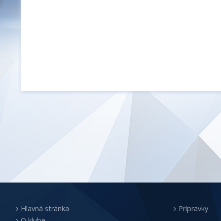
Hlavná stránka
Prípravky
O klube