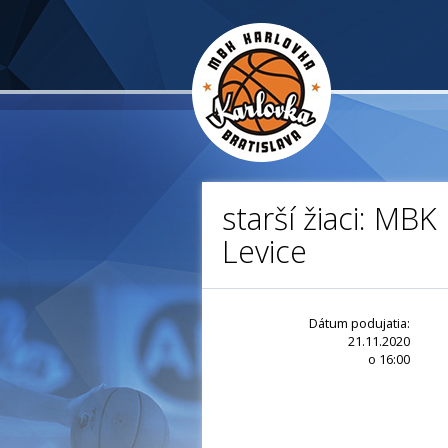
starší žiaci: MBK
Levice
Dátum podujatia:
21.11.2020
o 16:00