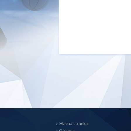
Hlavná stránka
O klube