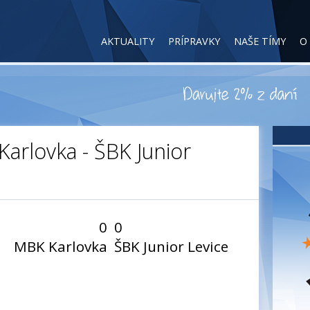
AKTUALITY
PRÍPRAVKY
NAŠE TÍMY
O
 Karlovka - ŠBK Junior
0
0
MBK Karlovka
ŠBK Junior Levice