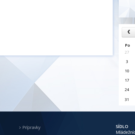
Po
27
3
10
17
24
31
SÍDLO
Prípravky
Mládežníc