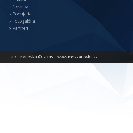
Novinky
Podujatia
Fotogaléria
Partneri
MBK Karlovka © 2026 |
www.mbkkarlovka.sk