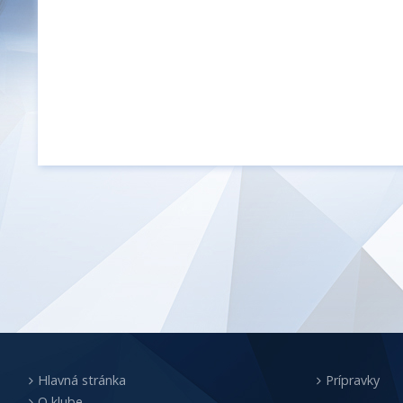
Hlavná stránka
Prípravky
O klube