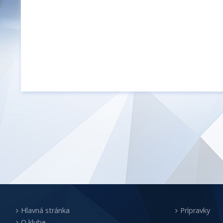
Hlavná stránka
Prípravky
O klube