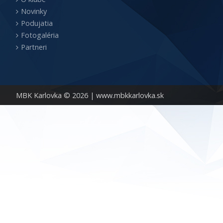
Novinky
Podujatia
Fotogaléria
Partneri
MBK Karlovka © 2026 |
www.mbkkarlovka.sk