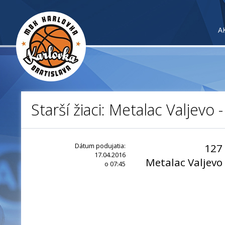
A
Starší žiaci: Metalac Valjevo
Dátum podujatia:
127
17.04.2016
Metalac Valjevo
o 07:45