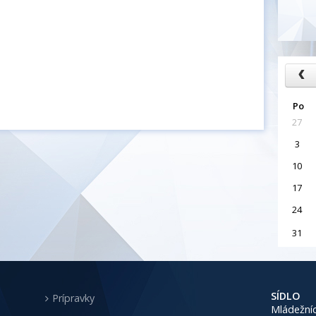
Po
27
3
10
17
24
31
SÍDLO
Prípravky
Mládežníc