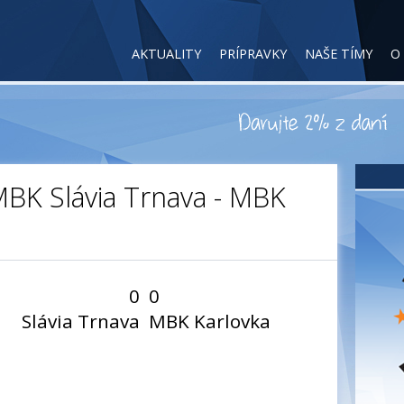
AKTUALITY
PRÍPRAVKY
NAŠE TÍMY
O
MBK Slávia Trnava - MBK
0
0
Slávia Trnava
MBK Karlovka