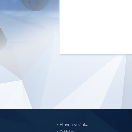
Hlavná stránka
O klube