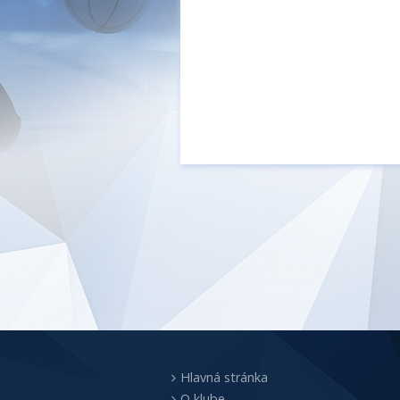
Hlavná stránka
O klube