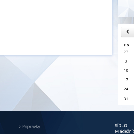
Po
27
3
10
17
24
31
SÍDLO
Prípravky
Mládežníc