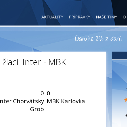
AKTUALITY
PRÍPRAVKY
NAŠE TÍMY
O
žiaci: Inter - MBK
0
0
Inter Chorvátsky
MBK Karlovka
Grob