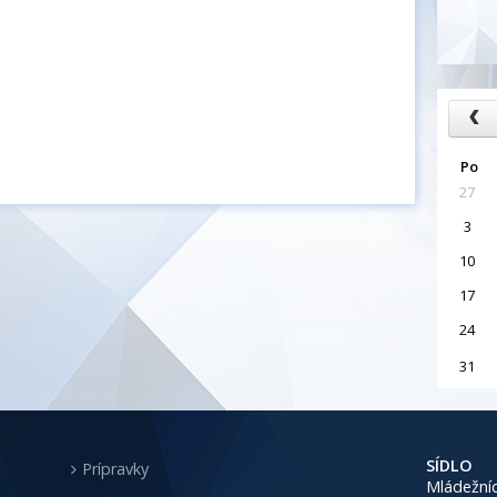
Po
27
3
10
17
24
31
SÍDLO
Prípravky
Mládežníc