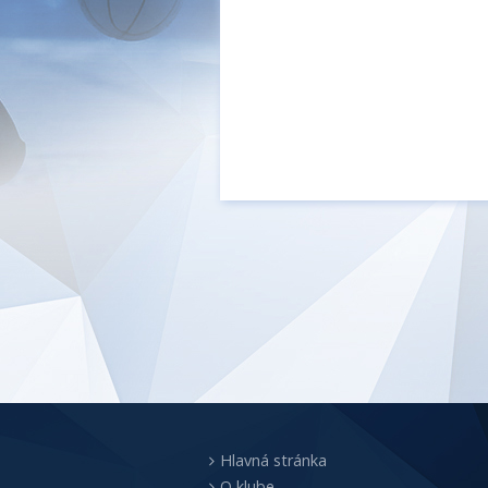
Hlavná stránka
O klube