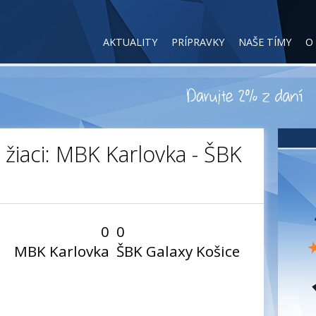
AKTUALITY
PRÍPRAVKY
NAŠE TÍMY
O
 žiaci: MBK Karlovka - ŠBK
0
0
MBK Karlovka
ŠBK Galaxy Košice