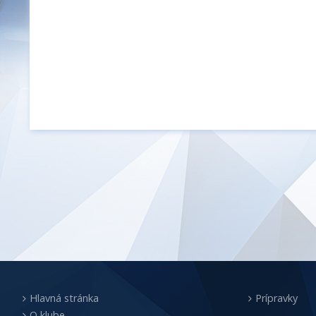
Hlavná stránka
Prípravky
O klube