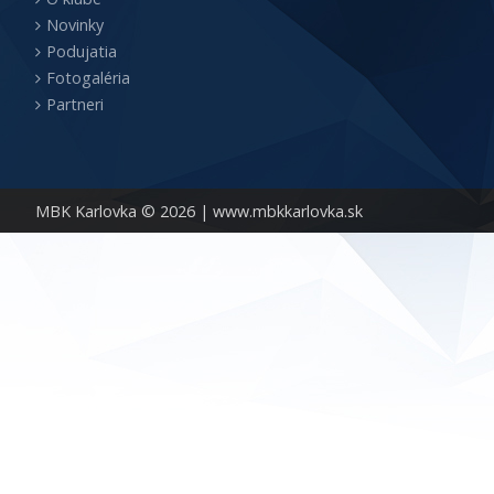
Novinky
Podujatia
Fotogaléria
Partneri
MBK Karlovka © 2026 |
www.mbkkarlovka.sk