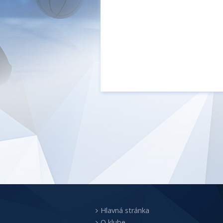
Hlavná stránka
O klube