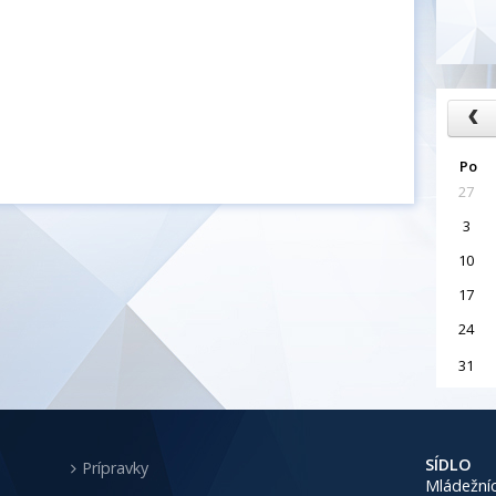
Po
27
3
10
17
24
31
SÍDLO
Prípravky
Mládežníc