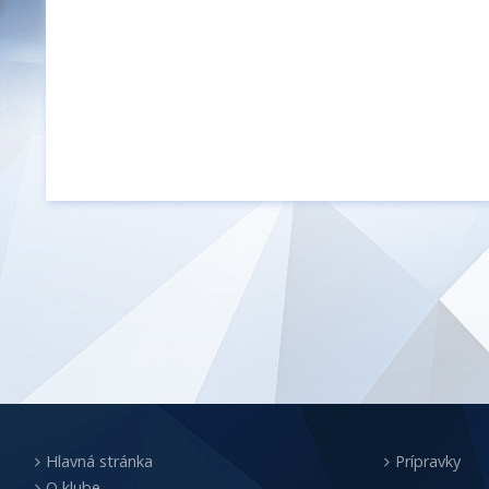
Hlavná stránka
Prípravky
O klube