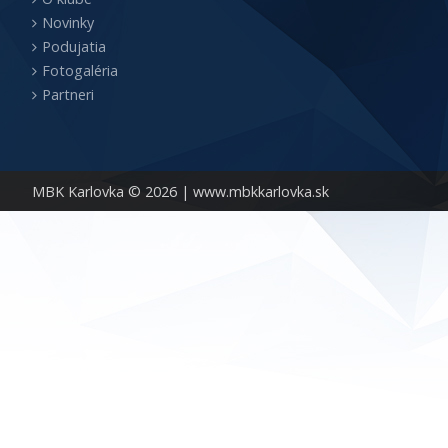
Novinky
Podujatia
Fotogaléria
Partneri
MBK Karlovka © 2026 |
www.mbkkarlovka.sk