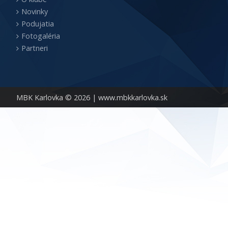
Novinky
Podujatia
Fotogaléria
Partneri
MBK Karlovka © 2026 |
www.mbkkarlovka.sk