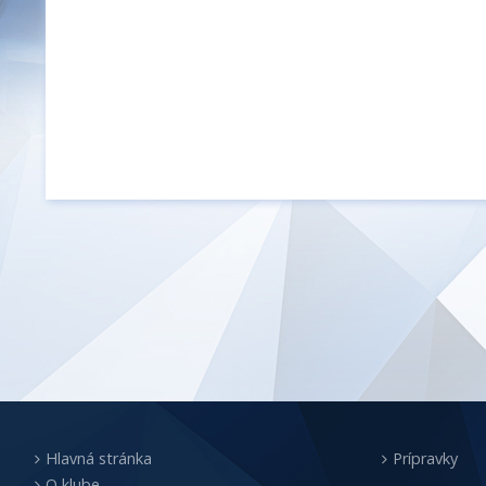
Hlavná stránka
Prípravky
O klube