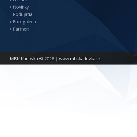
Novinky
Podujatia
Fotogaléria
Partneri
MBK Karlovka © 2026 |
www.mbkkarlovka.sk