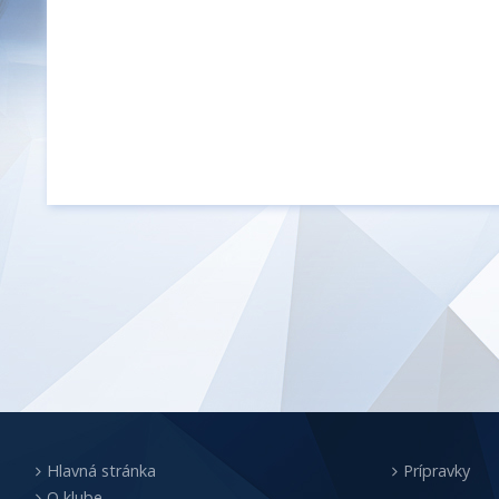
Hlavná stránka
Prípravky
O klube