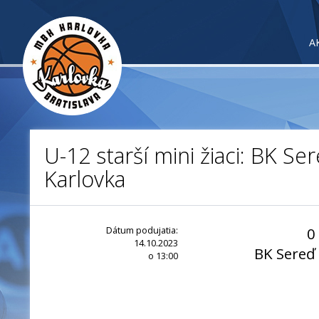
A
U-12 starší mini žiaci: BK Se
Karlovka
Dátum podujatia:
0
14.10.2023
BK Sereď
o 13:00