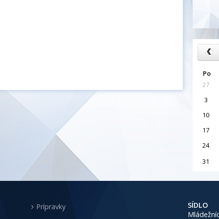
Po
27
3
10
17
24
31
SÍDLO
Prípravky
Mládežníc