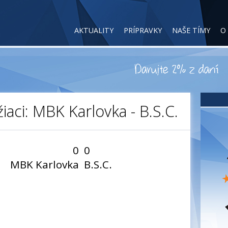
AKTUALITY
PRÍPRAVKY
NAŠE TÍMY
O
žiaci: MBK Karlovka - B.S.C.
0
0
MBK Karlovka
B.S.C.