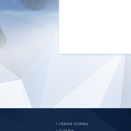
Hlavná stránka
O klube