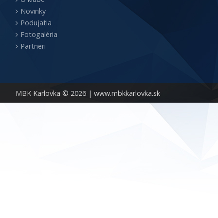
Novinky
Podujatia
Fotogaléria
Partneri
MBK Karlovka © 2026 |
www.mbkkarlovka.sk