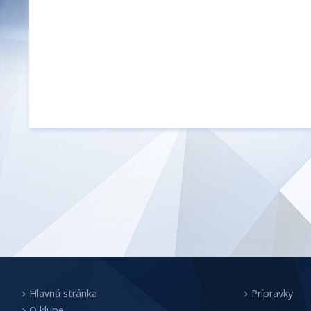
Hlavná stránka
Prípravky
O klube