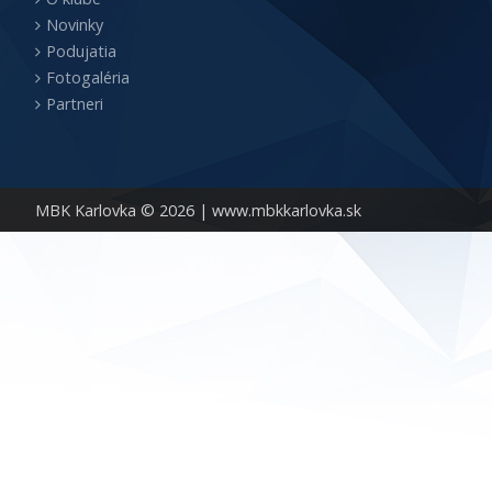
Novinky
Podujatia
Fotogaléria
Partneri
MBK Karlovka © 2026 |
www.mbkkarlovka.sk