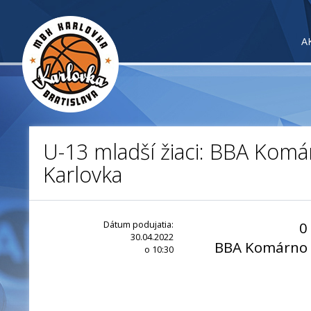
A
U-13 mladší žiaci: BBA Kom
Karlovka
Dátum podujatia:
0
30.04.2022
BBA Komárno
o 10:30