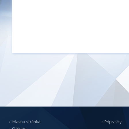
Hlavná stránka
Prípravky
O klube