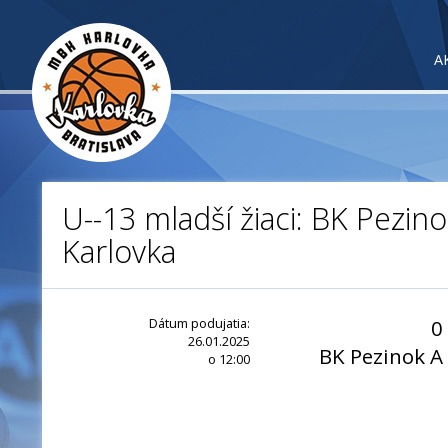
A
U--13 mladší žiaci: BK Pezin
Karlovka
Dátum podujatia:
0
26.01.2025
BK Pezinok A
o 12:00