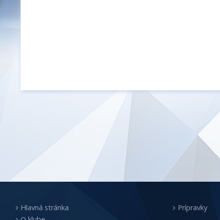
Hlavná stránka
Prípravky
O klube