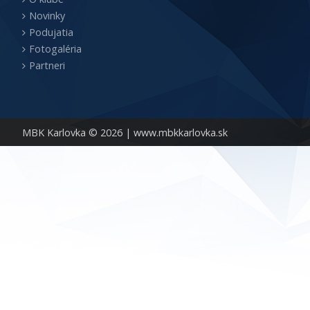
Novinky
Podujatia
Fotogaléria
Partneri
MBK Karlovka © 2026 |
www.mbkkarlovka.sk