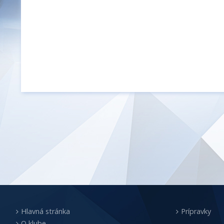
Hlavná stránka
Prípravky
O klube