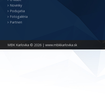
Novinky
Podujatia
Fotogaléria
Partneri
MBK Karlovka © 2026 |
www.mbkkarlovka.sk