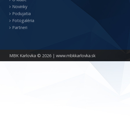
Novinky
Podujatia
Fotogaléria
Partneri
MBK Karlovka © 2026 |
www.mbkkarlovka.sk