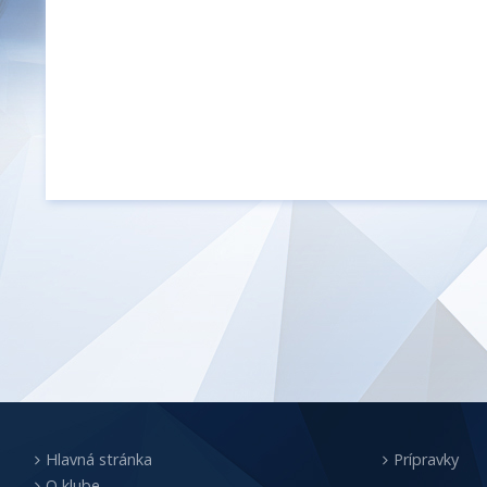
Hlavná stránka
Prípravky
O klube