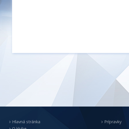
Hlavná stránka
Prípravky
O klube