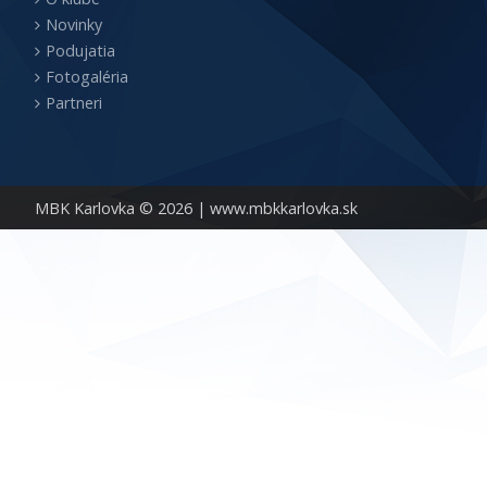
Novinky
Podujatia
Fotogaléria
Partneri
MBK Karlovka © 2026 |
www.mbkkarlovka.sk