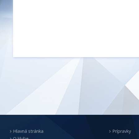
Hlavná stránka
Prípravky
O klube