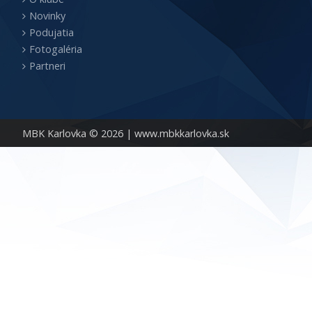
Novinky
Podujatia
Fotogaléria
Partneri
MBK Karlovka © 2026 |
www.mbkkarlovka.sk