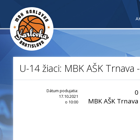
A
U-14 žiaci: MBK AŠK Trnava 
Dátum podujatia:
0
17.10.2021
MBK AŠK Trnava
o 10:00