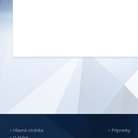
Hlavná stránka
Prípravky
O klube