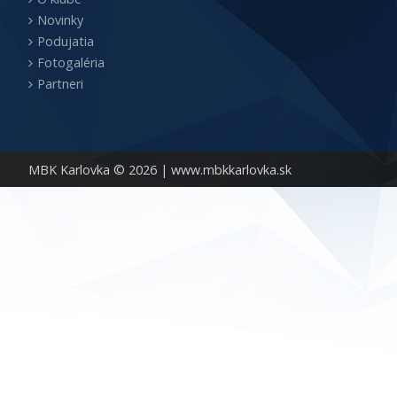
Novinky
Podujatia
Fotogaléria
Partneri
MBK Karlovka © 2026 |
www.mbkkarlovka.sk