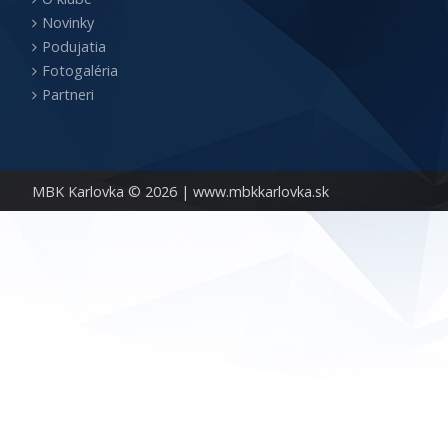
Novinky
Podujatia
Fotogaléria
Partneri
MBK Karlovka © 2026 |
www.mbkkarlovka.sk