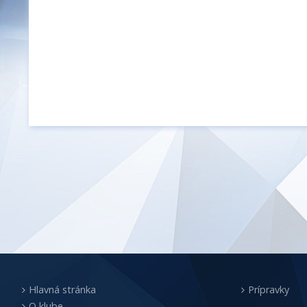
Hlavná stránka
Prípravky
O klube