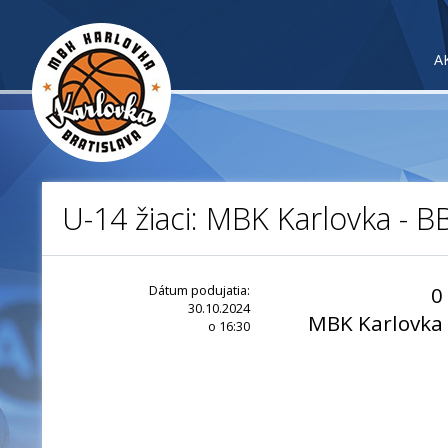
A
U-14 žiaci: MBK Karlovka -
Dátum podujatia:
0
30.10.2024
MBK Karlovka
o 16:30