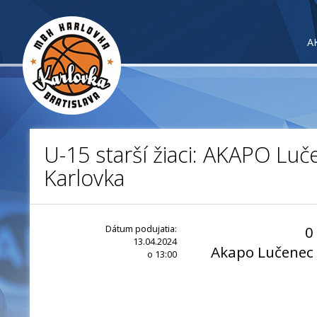
A
U-15 starší žiaci: AKAPO Lu
Karlovka
Dátum podujatia:
0
13.04.2024
Akapo Lučenec
o 13:00