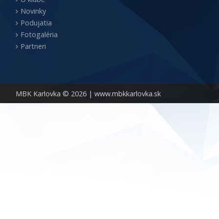
Novinky
Podujatia
Fotogaléria
Partneri
MBK Karlovka © 2026 |
www.mbkkarlovka.sk