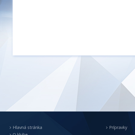
Hlavná stránka
Prípravky
O klube