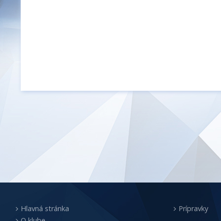
Hlavná stránka
Prípravky
O klube