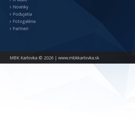
Novinky
Podujatia
Fotogaléria
Partneri
MBK Karlovka © 2026 |
www.mbkkarlovka.sk