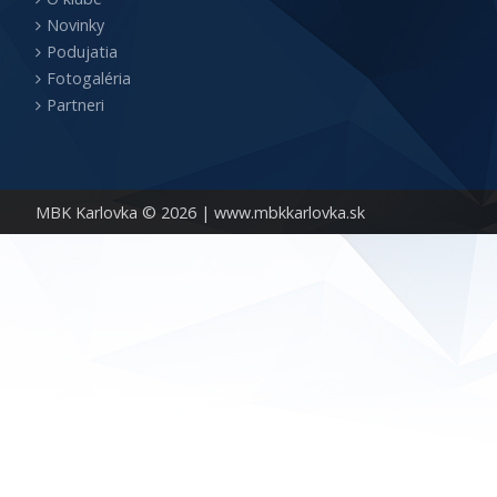
Novinky
Podujatia
Fotogaléria
Partneri
MBK Karlovka © 2026 |
www.mbkkarlovka.sk