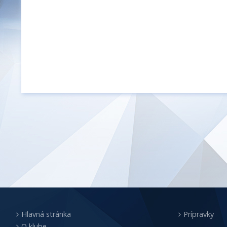
Hlavná stránka
Prípravky
O klube