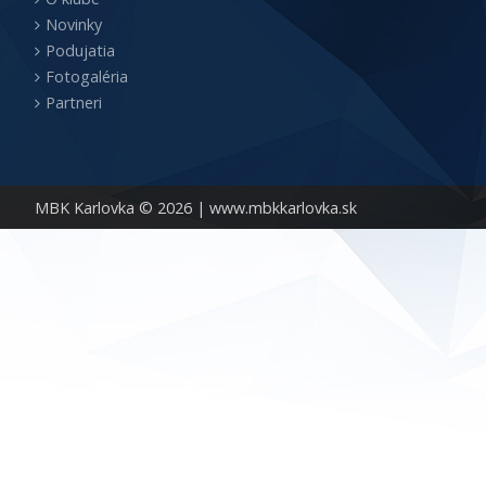
Novinky
Podujatia
Fotogaléria
Partneri
MBK Karlovka © 2026 |
www.mbkkarlovka.sk