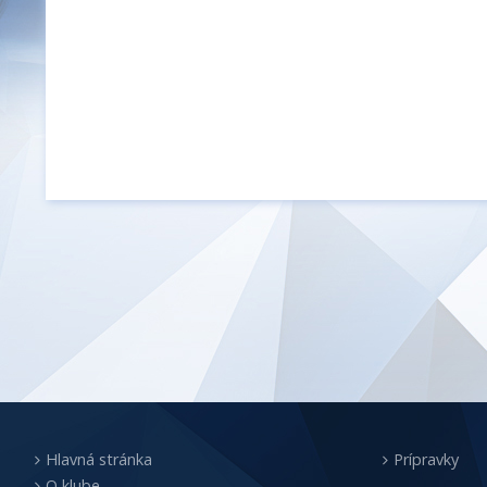
Hlavná stránka
Prípravky
O klube