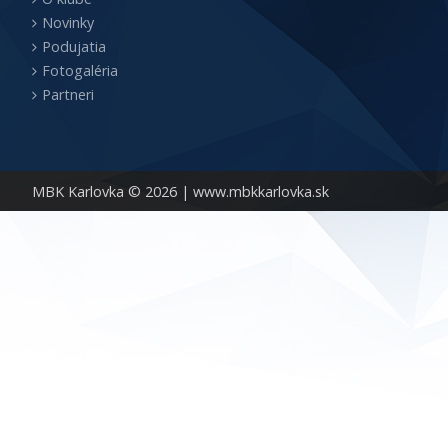
Novinky
Podujatia
Fotogaléria
Partneri
MBK Karlovka © 2026 |
www.mbkkarlovka.sk