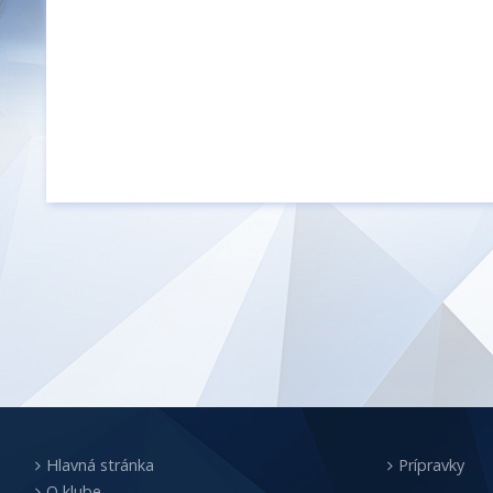
Hlavná stránka
Prípravky
O klube