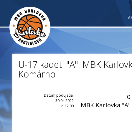
A
U-17 kadeti "A": MBK Karlov
Komárno
Dátum podujatia:
0
30.04.2022
MBK Karlovka "A"
o 12:00