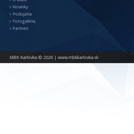
Novinky
Podujatia
Fotogaléria
Partneri
MBK Karlovka © 2026 |
www.mbkkarlovka.sk