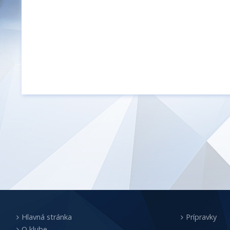
Hlavná stránka
Prípravky
O klube