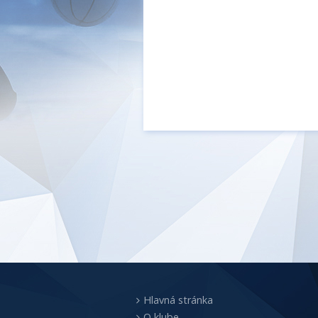
Hlavná stránka
O klube