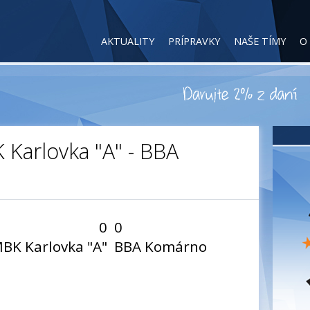
AKTUALITY
PRÍPRAVKY
NAŠE TÍMY
O
 Karlovka "A" - BBA
0
0
BK Karlovka "A"
BBA Komárno