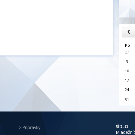
Po
27
3
10
17
24
31
SÍDLO
Prípravky
Mládežníc