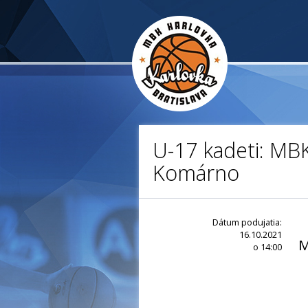
U-17 kadeti: MBK
Komárno
Dátum podujatia:
16.10.2021
M
o 14:00