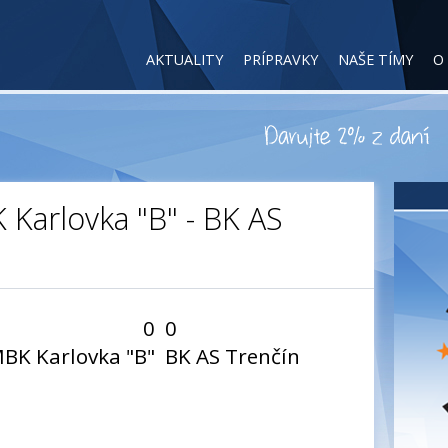
AKTUALITY
PRÍPRAVKY
NAŠE TÍMY
O
 Karlovka "B" - BK AS
0
0
BK Karlovka "B"
BK AS Trenčín