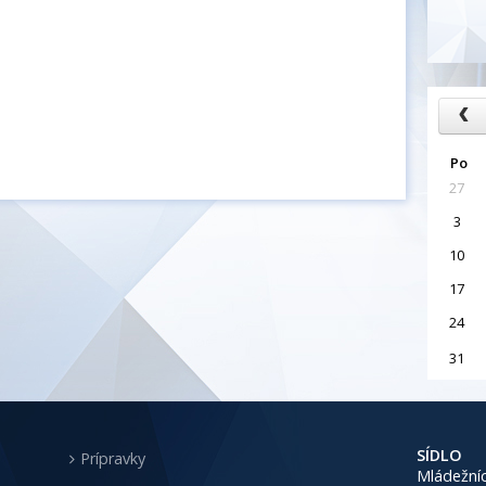
Po
27
3
10
17
24
31
SÍDLO
Prípravky
Mládežníc