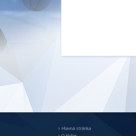
Hlavná stránka
O klube