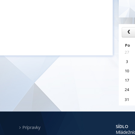
Po
27
3
10
17
24
31
SÍDLO
Prípravky
Mládežníc