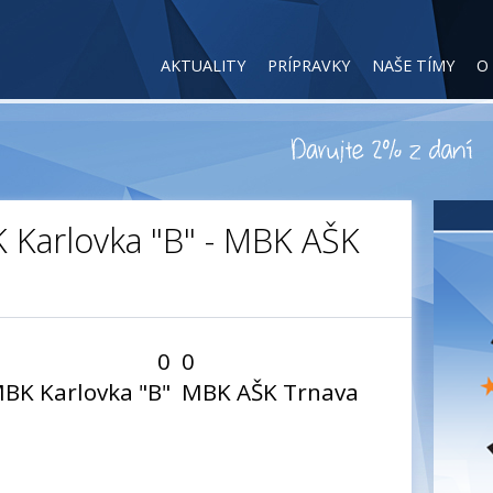
AKTUALITY
PRÍPRAVKY
NAŠE TÍMY
O
K Karlovka "B" - MBK AŠK
0
0
BK Karlovka "B"
MBK AŠK Trnava