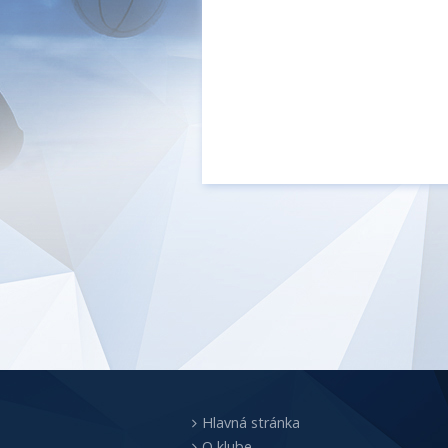
Hlavná stránka
O klube