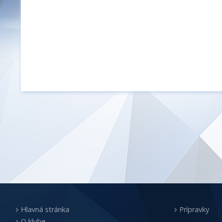
Hlavná stránka
Prípravky
O klube