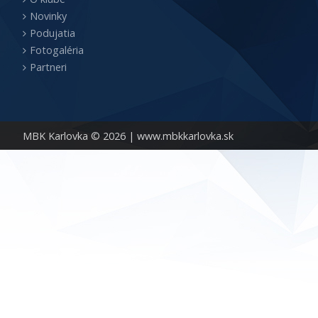
Novinky
Podujatia
Fotogaléria
Partneri
MBK Karlovka © 2026 |
www.mbkkarlovka.sk