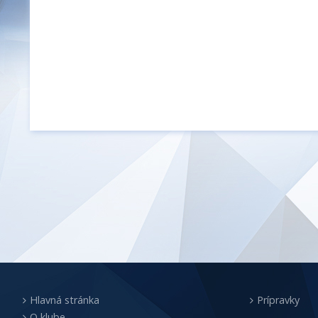
Hlavná stránka
Prípravky
O klube