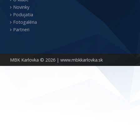
Novinky
Podujatia
Fotogaléria
Partneri
MBK Karlovka © 2026 |
www.mbkkarlovka.sk