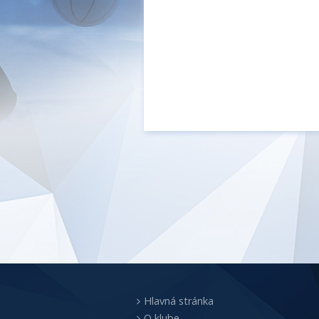
Hlavná stránka
O klube