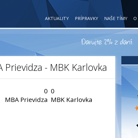
AKTUALITY
PRÍPRAVKY
NAŠE TÍMY
O
A Prievidza - MBK Karlovka
0
0
MBA Prievidza
MBK Karlovka