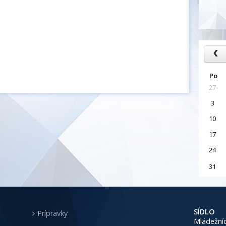
Po
27
3
10
17
24
31
SÍDLO
Prípravky
Mládežníc