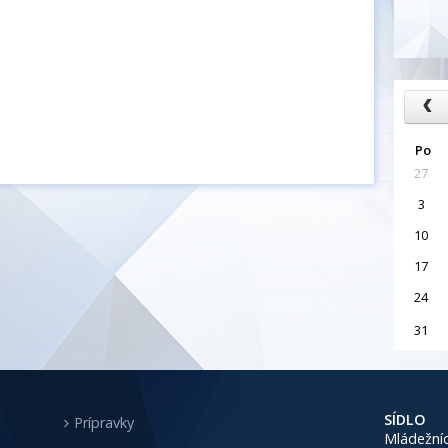
Po
27
3
10
17
24
31
SÍDLO
Prípravky
Mládežníc