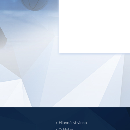
Hlavná stránka
O klube