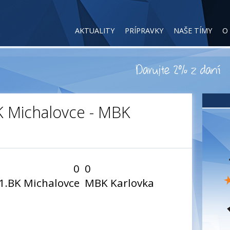
AKTUALITY
PRÍPRAVKY
NAŠE TÍMY
O
BK Michalovce - MBK
0
0
1.BK Michalovce
MBK Karlovka