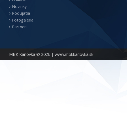
Novinky
Podujatia
Fotogaléria
Partneri
MBK Karlovka © 2026 |
www.mbkkarlovka.sk