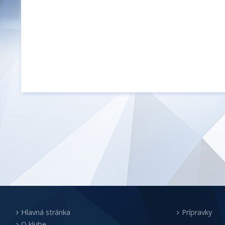
Hlavná stránka
Prípravky
O klube