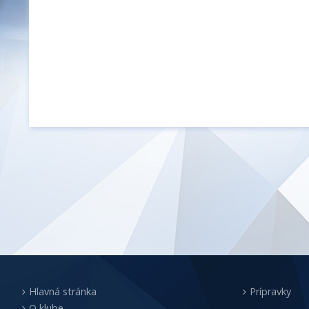
Hlavná stránka
Prípravky
O klube