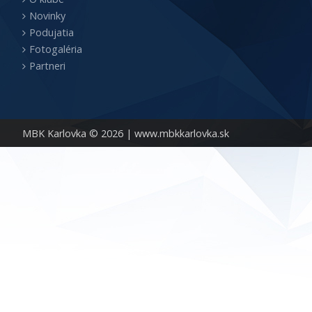
Novinky
Podujatia
Fotogaléria
Partneri
MBK Karlovka © 2026 |
www.mbkkarlovka.sk