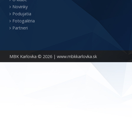
Novinky
Podujatia
Fotogaléria
Partneri
MBK Karlovka © 2026 |
www.mbkkarlovka.sk