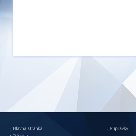
Hlavná stránka
Prípravky
O klube