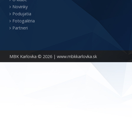
Novinky
Podujatia
Fotogaléria
Partneri
MBK Karlovka © 2026 |
www.mbkkarlovka.sk