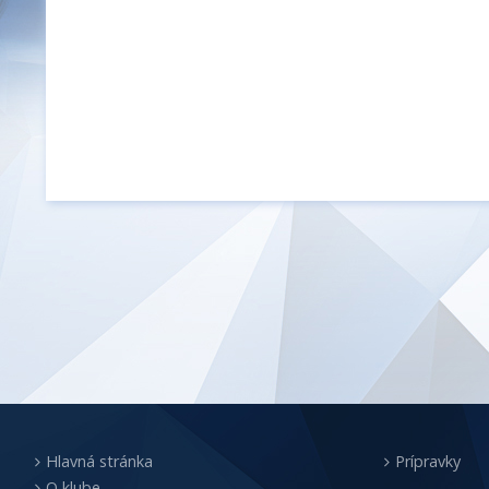
Hlavná stránka
Prípravky
O klube