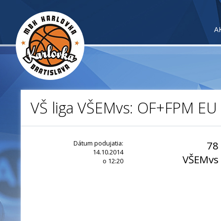
A
VŠ liga VŠEMvs: OF+FPM EU
Dátum podujatia:
78
14.10.2014
VŠEMvs
o 12:20