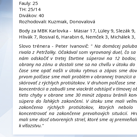
Fauly: 25
TH: 25/14
Divákov: 40
Rozhodovali: Kuzmiak, Donovalová
Body za MBK Karlovka - Mäsiar 17, Lüley 9, Slezák 9, 
Hlivák 7, Rosival 6, Harabin 6, Nemček 3, Michálek 3,
Slovo trénera - Peter Ivanovič:
" Na domácej palubov
rivala z Petržalky. Očakával som vyrovnaný duel, čo sa 
nám odskočiť v tretej štvrtine súperovi na 12 bodo
obrany na zónu a dostali sme sa na chvíľu v útoku d
čase sme opäť našli v útoku rytmus a zápas sme dovi
prvom polčase sme mali problém v obrannej tranzícii a
skórovať z rýchlych protiútokov. V druhom polčase sme n
koncentrácii a zabudli sme viackrát odstúpiť v tímovej o
tieto chyby v obrane sme 30 minút zápasu bránili ko
súpera do ľahkých zakončení. V útoku sme mali veľm
zakončenia rýchlych protiútokov, ktorých nebol
koncentrovať na zakončenie prevahových situácií. Hrá
mali sme dosť otvorených striel, ktoré sme aj premieňali
k víťazstvu."