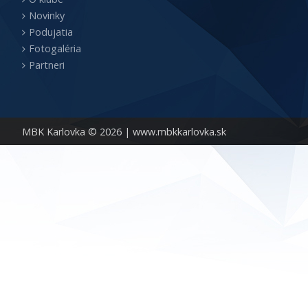
Novinky
Podujatia
Fotogaléria
Partneri
MBK Karlovka © 2026 |
www.mbkkarlovka.sk