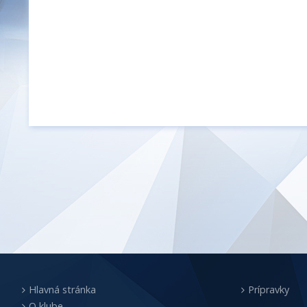
Hlavná stránka
Prípravky
O klube