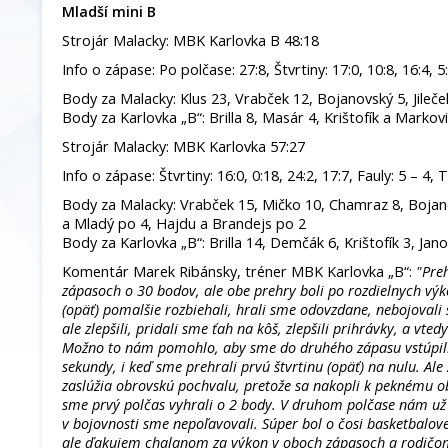
Mladší mini B
Strojár Malacky: MBK Karlovka B 48:18
Info o zápase: Po polčase: 27:8, Štvrtiny: 17:0, 10:8, 16:4, 5:
Body za Malacky: Klus 23, Vrabček 12, Bojanovský 5, Jileč
Body za Karlovka „B“: Brilla 8, Masár 4, Krištofík a Markov
Strojár Malacky: MBK Karlovka 57:27
Info o zápase: Štvrtiny: 16:0, 0:18, 24:2, 17:7, Fauly: 5 – 4, 
Body za Malacky: Vrabček 15, Mičko 10, Chamraz 8, Bojanov
a Mladý po 4, Hajdu a Brandejs po 2
Body za Karlovka „B“: Brilla 14, Demčák 6, Krištofík 3, Ja
Komentár Marek Ribánsky, tréner MBK Karlovka „B“:
"Pre
zápasoch o 30 bodov, ale obe prehry boli po rozdielnych v
(opäť) pomalšie rozbiehali, hrali sme odovzdane, nebojovali 
ale zlepšili, pridali sme ťah na kôš, zlepšili prihrávky, a vted
Možno to nám pomohlo, aby sme do druhého zápasu vstúpili
sekundy, i keď sme prehrali prvú štvrtinu (opäť) na nulu. Ale 
zaslúžia obrovskú pochvalu, pretože sa nakopli k peknému ob
sme prvý polčas vyhrali o 2 body. V druhom polčase nám už a
v bojovnosti sme nepoľavovali. Súper bol o čosi basketbalove
ale ďakujem chalanom za výkon v oboch zápasoch a rodičo