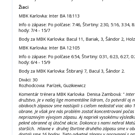
Žiaci
MBK Karlovka: Inter BA 18:113
Info o zápase: Po polčase: 7:46, Štvrtiny: 2:30, 5:16, 3:34, 
hody: 7/4 - 15/7
Body za MBK Karlovka: Bacul 11, Bariak, 3, Šándor 2, Holz
MBK Karlovka: Inter BA 12:105
Info o zápase: Po polčase 6:54, Štvrtiny: 0:31, 6:23, 6:27, 0
hody: 6/4 - 15/9
Body za MBK Karlovka: Štibraný 7, Bacul 3, Šándor 2.
Diváci: 30
Rozhodcovia: Parízek, Guzikiewicz
Komentár trénera MBK Karlovka Denisa Zambová:
" Inte
družstvo. Je v našej lige momentálne lídrom, čo potvrdil aj 
obidvoch zápasov sme nastúpili s cieľom nedostať viac ako 
obrane. Je však pre nás problém zostať koncentrovaní počas
nepriaznivým vývojom zápasu. Aj napriek vysokému výsledk
pekné obranné aj útočné akcie. Dokonca s nami nehral Matúš
starších. Hlavne v druhej štvrtine druhého zápasu sme v obr
dostali sme 16 bodov. Tieto odvetné zápasy v porovnaní s