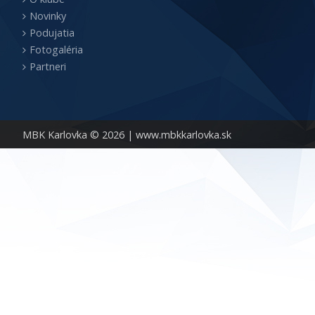
Novinky
Podujatia
Fotogaléria
Partneri
MBK Karlovka © 2026 |
www.mbkkarlovka.sk