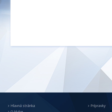
Hlavná stránka
Prípravky
O klube